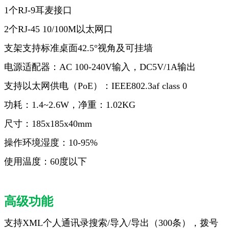
1
个
RJ-9
耳麦接口
2
个
RJ-45 10/100M
以太网口
支架支持标准桌面
42.5
°视角及可挂墙
电源适配器：
AC 100-240V
输入，
DC5V/1A
输出
支持以太网供电（
PoE
）：
IEEE802.3af class 0
功耗：
1.4~2.6W
，净重：
1.02KG
尺寸：
185x185x40mm
操作环境湿度：
10-95%
使用温度：
60
度以下
高级功能
支持XML个人通讯录搜索/导入/导出（300条），拨号