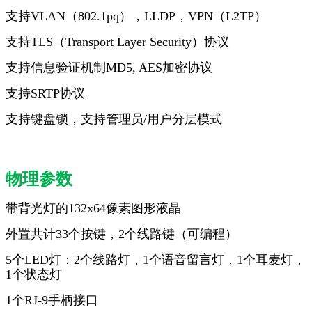
支
持VLAN（802.1pq），LLDP，VPN（L2TP）
支持TLS（Transport Layer Security）协议
支持信息验证机制MD5, AES加密协议
支持SRTP协议
支持键盘锁，支持管理员/用户分层模式
物理参数
带背光灯的132x64像素图形液晶
外置共计33个按键，2个线路键（可编程）
5
个
LED
灯：
2
个线路灯，
1
个语音留言灯，
1
个耳麦灯，
1
个状态灯
1
个
RJ-9
手柄接口