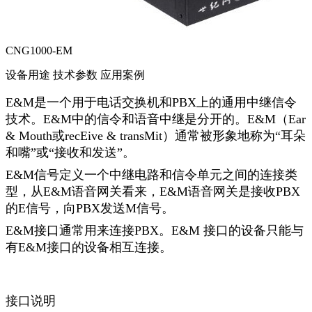
CNG1000-EM
设备用途
技术参数
应用案例
E&M
是一个用于电话交换机和
PBX
上的通用中继信令
技术。
E&M
中的信令和语音中继是分开的。
E&M
（
Ear
& Mouth
或
recEive & transMit
）通常被形象地称为“耳朵
和嘴”或“接收和发送”。
E&M
信号定义一个中继电路和信令单元之间的连接类
型，从
E&M
语音网关看来，
E&M
语音网关是接收
PBX
的
E
信号，向
PBX
发送
M
信号。
E&M
接口通常用来连接
PBX
。
E&M
接口的设备只能与
有
E&M
接口的设备相互连接。
接口说明