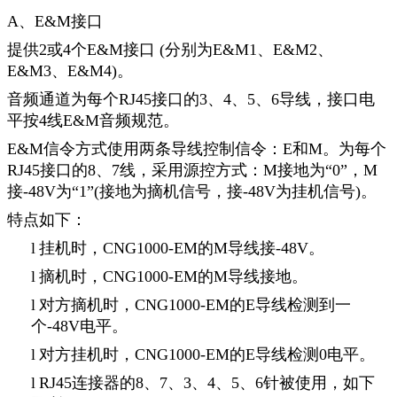
A
、
E&M
接口
提供
2
或
4
个
E&M
接口
(
分别为
E&M1
、
E&M2
、
E&M3
、
E&M4)
。
音频通道为每个
RJ45
接口的
3
、
4
、
5
、
6
导线，接口电
平按
4
线
E&M
音频规范。
E&M
信令方式使用两条导线控制信令：
E
和
M
。为每个
RJ45
接口的
8
、
7
线，采用源控方式：
M
接地为“
0
”，
M
接
-48V
为“
1
”
(
接地为摘机信号，接
-48V
为挂机信号
)
。
特点如下：
l
挂机时，
CNG1000-EM
的
M
导线接
-48V
。
l
摘机时，
CNG1000-EM
的
M
导线接地。
l
对方摘机时，
CNG1000-EM
的
E
导线检测到一
个
-48V
电平。
l
对方挂机时，
CNG1000-EM
的
E
导线检测
0
电平。
l
RJ45
连接器的
8
、
7
、
3
、
4
、
5
、
6
针被使用，如下