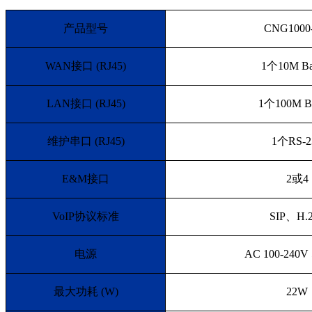
产品型号
CNG1000
WAN
接口
(RJ45)
1
个
10M Ba
LAN
接口
(RJ45)
1
个
100M B
维护串口
(RJ45)
1
个
RS-2
E&M
接口
2
或
4
VoIP
协议标准
SIP
、
H.
电源
AC 100-240V 
最大功耗
(W)
22W